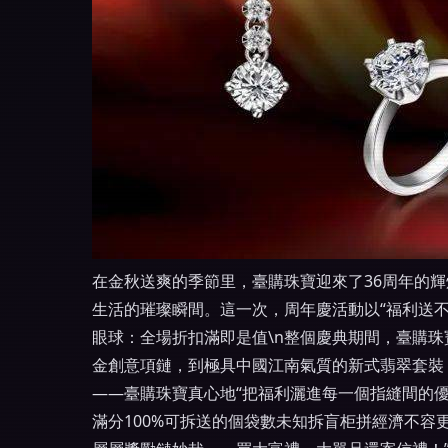
在金秋送爽的季節里，臺購珠寶迎來了36周年的
生活的璀璨瞬間。這一次，周年慶活動以“福利送不
眼球：全場折扣滿即是值\n整個慶典期間，臺購
金創意項鏈，到極具中國江南氣質的新式翡翠套裝
——臺購珠寶真心地“把福利灑進每一個指縫間的優
滿分100%可拆送的個袋數未知拆盲柜拼經濟不容