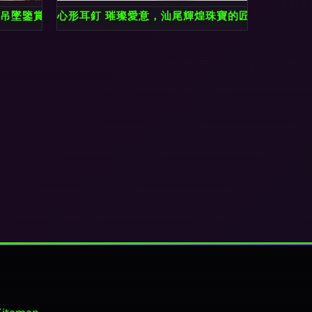
新光彩簇的高浮雕連升珠聯出經典著難別人絕目在似夢實際。 就
晶吊墜鑒賞
心形耳釘 璀璨愛意，汕尾輝煌珠寶的匠心之作