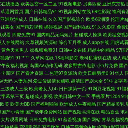
院在线播放
欧美足交一区二区
91视频电影
另类四虎
亚洲东京热
草逼网首页
国产日韩精品91
91视频网站在线
69性影院
福利资
中文字幕的91 午夜大片 狼友福利AV 日韩肏屄精品 91伊人资源站 国产夜夜夜 蜜臀性爱
亚洲欧洲成人
日韩在线
久久国产影视综合
欧美69潮喷
伦理片a
丝袜美女
国产精彩视频
操碰视屏
国产福利在线
91久久影院
免费
在线播放 蜜芽淫秽网 超碰黄色 极品影视国产精品 亚洲金典AA av蜜桃网 国产不卡一
线观看
四虎免费91
国内精品无码短片
超碰成人操操
欧美猛交视
成人在线网站
久草视频资源站
综合五月香
成人app在线
四虎试
婷婷六月天色色 99就要操逼 国产自拍三级 欧美成人性交影院 四虎色导航 91新网址 
黄色天堂男人
操视频免费91
日韩中文在线
精品中的精品
97
色片儿 午夜香蕉影院 日本欧美国产综合 国产九区 午夜成人骚蜜桃网 99精品在这里 w
视频91
91艹艹
久草网在线
18福利影院
老司机蜜桃在线
成人精
97午夜福利视频
岛国AV动作无码
波多野吉依电影
小h片免费
国
91愛愛 黄色在线观看网站 日韩欧美综合色片 影音先锋丝袜美腿 操逼视频A 黄色视频一区
一卡新区
国产看片资源
二色吧97资源站
欧美日韩另类0
91华人
AV无码
人妻系列
爱豆传媒倩女幽魂
超清国产剧大全
91中文字
场 91直接观看入口 国产AV探花 麻豆二三区 在线看视频污 成人福利 久草精品国产 日
人三级成人三级
欧美老女人bb
日日操第一页
91网豆花视频
91
文字幕第三页
超碰成人影视
欧美日韩中文一区
手机看片1204
9
看 国产96在线 男人吃瓜AV网 婷婷精品一区二区 91论坛网址 岛国A片 萌白酱一线
欧美
欧美大BB
国产福利啪啪
欧洲成人午夜精品
国产精品美乳
91国产小青蛙
国产成年免费网站
国产视频高清在线
精品香蕉
求
司机日日干 日韩视频XXXX 91网站女看 国产另类在线 欧美大胆a 亚洲黄页在线看 AV
韩大片观看网址
日韩免费电影
91羞羞视频
国产网站
青草全福视
产拍精品
高清乱码0
国产欧美
日韩三级黄色A片
伦理电影亚洲