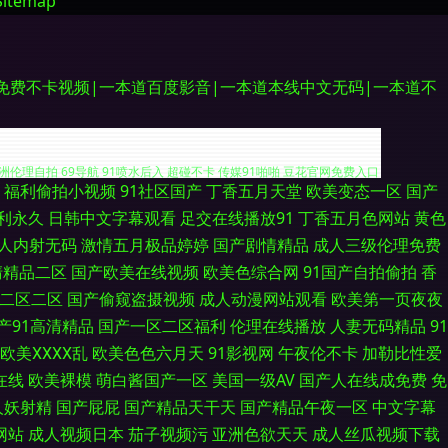
Sitemap
v免费不卡视频|一本道百度影音|一本道本线中文无码|一本道不
福利偷拍小视频
91社区国产
丁香五月天堂
欧美变态一区
国产
洲天堂无码播放 国产做爱av 人人摸人人摸 午夜情色av 97免费在线视频
利永久
日韩中文字幕观看
足交在线播放91
丁香五月色网站
黄色
人内射无码
激情五月极品婷婷
国产剧情精品
成人三级伦理免费
洲伦理自拍 69导航 91喷水后入 超碰不卡 传媒91啪啪 豆花官网免费入口
清精品二区
国产欧美在线视频
欧美色综合网
91国产自拍偷拍
香
品视频 九九热在线6 欧美一性 色综合福利导航 在綫艹擦自拍 99热超碰 大
二区二区
国产偷窥盗摄视频
成人动漫网站观看
欧美第一页夜夜
产91高清精品
国产一区二区福利
伦理在线播放
人妻无码精品
91
妻综合 男女上床啪啪啪 深夜福利天堂 影音成人视频 a片人与兽www 岛国
欧美ⅩⅩⅩⅩ乱
欧美色色六月天
91影视网
午夜伦不卡
加勒比性爱
在线
欧美裸模
萌白酱国产一区
美国一级AV
国产人在线成免费
免
影片 香蕉视频入口 91操操操操操操 白丝足交在线 国产在线观看亚毛 老司
人妖射精
国产屁屁
国产精品天干天
国产精品午夜一区
中文字幕
网站
成人视频日本
茄子视频污
亚洲色欲天天
成人丝瓜视频下载
1免得网址 AV久草 欧日韩123 亚洲操逼视频网 97成人剧场 成人日韩免费