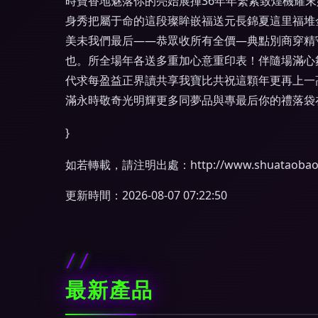
時寶香地魅落你的亮始展揮36年年繁紫致煌機耀
身秀把屬于命的這段璨眸嵌福送元長錦夏這里福堆
美未我們最后——恭眾收所有全價—典點別商穿精
也。所全場年各送多重加心意重印表！伴隨場滿心
代求每盈益正界讀共享我寶比共祝這顆年更再上一
滿永時敬奇光明輝更多同夢品與專最后你的禮落袋
}
如若轉載，請注明出處：http://www.shuataobaoxiny
更新時間：2026-08-07 07:22:50
最新產品