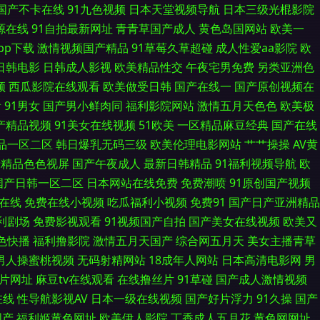
国产不卡在线
91九色视频
日本天堂视频导航
日本三级光棍影院
源在线
91自拍最新网址
青青草国产成人
黄色岛国网站
欧美一
av 国产高清av 免费观看91看片 天美福利91 超碰97人人网 国产在线
pp下载
激情视频国产精品
91草莓久草超碰
成人性爱aa影院
欧
日韩电影
日韩成人影视
欧美精品性交
午夜宅男免费
另类亚洲色
区 另类第一页 色午月视频 51AV视频 激情五月综合网 日本黄色永久视频
频
西瓜影院在线观看
欧美做受日韩
国产在线一
国产原创视频在
看
91男女
国产男小鲜肉同
福利影院网站
激情五月天色色
欧美极
国产成人黄色在线 美女91视频M 日韩在线视频网站 91网站免费视频 国产天
国产精品视频
91美女在线视频
51欧美
一区精品麻豆经典
国产在线
wwcn色 大香蕉伊人网久久 日韩三级国产 超碰在线中文 久久天天操狠狠操
品一区二区
韩日爆乳无码三级
欧美伦理电影网站
艹艹操操
AV黄
产精品色色视屏
国产午夜成人
最新日韩精品
91福利视频导航
欧
二区 日本免费A∨ 伊人天天综合网 www91黑丝 国产视频91啦 青青草
国产日韩一区二区
日本网站在线免费
免费潮喷
91原创国产视频
幕在线
免费在线小视频
吃瓜福利小视频
免费91
国产日产亚洲精品
本日屄 伊人大香蕉黄色 wwww91色色 含羞草蜜桃a级片 欧美日韩中国综合
福利剧场
免费影视观看
91视频国产自拍
国产美女在线视频
欧美又
1色快播
福利撸影院
激情五月天国产
综合网五月天
美女主播青草
天av 足交国产在线黑丝 丁香五月手机综合 麻豆视频在线播放 无码破解人妻
男人操蜜桃视频
无码射精网站
18成年人网站
日本高清电影网
男
a片网址
麻豆tv在线观看
在线撸丝片
91草碰
国产成人激情视频
福利第一网站 国产伊人久久 青娱乐无码AV aV狼坛 青青草青娱乐伊人 97精
在线
性导航影视AV
日本一级在线视频
国产好片浮力
91久操
国产
国产
福利姬黄色网址
欧美伊人影院
丁香成人五月花
黄色网网址