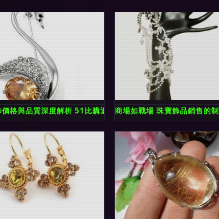
飾價格與品質深度解析 51比購返利網最新比價報告
商場如戰場 珠寶飾品銷售的