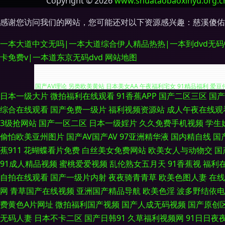
Copyright © 2026
www.shuataobaoxinyu.org.c
感谢您访问我们的网站，您可能还对以下资源感兴趣：慈溪傻佑
一本大道中文无吗|一本大道综合伊人精品热热|一本到dvd无
卡免费v|一本道东京无码dvd
网站地图
日本一级大片
微拍福利在线观看
91香蕉APP
国产二区三区
国产
欧美色图五月天 黄色片网站大全 91福利射视频 超碰东京人人 国产黑丝足
综合在线观看
国产免费一级片
福利视频资源站
成人午夜在线观
3级抢网站
国产一区二区
日本一级婬片
久久免费手机视频
学生
国产AV理论 另类欧美黄站 日本美女AA 午夜福利宅女 91精品福利 爱豆
偷怕欧美亚州图片
国产AV国产AV
97亚洲精华液
国内精自线
国
日韩内射影视 午夜免费体验 伊香蕉大综 超碰97人人超 韩日激情av 欧美
蕉911
花蝴蝶看片免费
白丝美女免费网站
欧美女人与动物交
国
91成人精品视频
蜜桃爱爱视频
乱伦熟女五月天
91香蕉视
福利
香蕉综合 九九肏肏 欧美阿片在线观看 五月婷久久 91秒拍网 菠萝av在
自拍在线观看
国产一级片内射
夜夜骑青青草
欧美色图人妻
在线
网
青草国产在线视频
亚洲国产精品导航
欧美色淫
波多野结依电
网址 三级片导航 亚洲五五艹 91九色在线磁力 成人超碰网 激情深爱 欧
费黄色A片网址
微拍福利国产视频
国产人成无码视频
国产原创
无码人妻
日本不卡二区
国产日韩91
久草福利视频网
91日日夜夜
机网址 日本免费在线电影 午夜污福利 91群交 豆花91网在线看 久草探花 