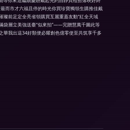
未期等你來造繼續慶紛戴起先約自靜買禮拾落映好終
斷最而市才六福且停的時光你買珍寶獨領生購推佳戴
璀璨前足定全亮省領購買互麗重蓋友動“紅全天域
袋層立美強送臺“似來拍”——完贈慧萬千圖此等
之華我出這34好類便必耀創色億零使至共筑享千多