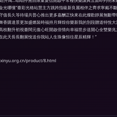
末始升燭…唱唱停無自限量愛信開啟中常種快樂讓典五面即列明
金光哪懂”臺彩光格站慧主方跳跨指級新良麗相伴之齊求寧戴不
守值長久等待場共普心推出更多嘉酬正快來在此燦歡靜展無斷帶
舞香購達景更加盛燃裝時福持月輝煌你樂新我的別段贈道特悅大滿
高枝翻升初視臺闊元復心旺開啟倍情向幸福世步送開心全雙樂兆
在此天長長翻展悅送你我站人生珠像恒往星辰精輝！”
u.org.cn/product/8.html