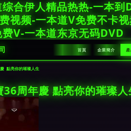
综合伊人精品热热-一本到D
费视频-一本道V免费不卡视
费V-一本道东京无码DVD
司
首頁
企業簡介
產
年慶 點亮你的璀璨人生
36周年慶 點亮你的璀璨人