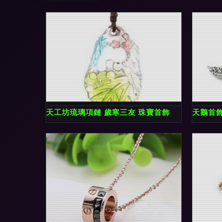
天工坊琉璃項鏈 歲寒三友 珠寶首飾
天鵝首