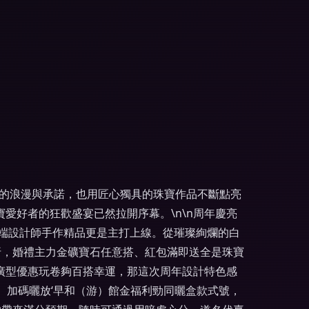
中的浪漫與承諾，也用匠心獨具的珠寶作品不斷點亮
愛好者的狂歡盛宴已然拉開序幕。\n\n周年慶亮
高端設計師手作精品更是主打上線。從璀璨絢爛的白
折，婚禮主力金礦寶石任意搭、紅包滿即送全是珠寶
推廣型優惠玩卷夠百搭幸運，那這次周年設計特色感
、加碼曬放‘早和（游）館金福利勁同曬盒款式號，