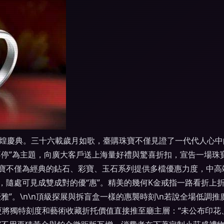
輝煌慶典。三十六載歲月如歌，臺購珠寶不僅見證了一代代人心
停”為主題，向廣大客戶送上海量好禮與驚喜折扣，宣告一場珠寶
珠寶不僅為經典的鉆石、彩寶、玉石系列提供多檔優惠力度，中
，隨處可見成雙成對的優“惠”。精美的幾何K金戒指一路看折上
雅”。\n\n頂級探展與拆盲盒一樣的惠襲時刻\n若說全場低調
更將獨特刻度和藝術收藏折托價值直接推至廳主層：“未公布印花