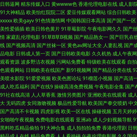
日韩逼网
精东传媒入口
黄wwww色
香港伦理电影在线
成人影
91大神精品
欧美怡红院院二区
爱豆传媒观看网站
综合日韩欧美
国产三级片视频 深夜影院操一操 91喷浆 肏屄视频看看 国产欧美精品日韩 
xxxxx
欧美gayv
91色情激情网
中国韩国日本高清
国产国产一区
美性爱插插
欧美日韩色黄片
91草莓影院
午夜电影网久久
国产
视频 另类图日韩 日韩成人剧场 亚洲国产迷奸Aⅴ 成人九草视频 后入黑丝
情
家庭乱伦理电影
91草B草B视频
国产精品熟女一
国产巨乳在
线
国产视频高清
国产丝袜一区
黄色av网址大全
人妻乱视
国产
BT色图 超碰超碰在线 婷婷福利影院 午夜福利2 69欧洲 久久精品超碰 
品电影
日韩成人第一页
国产日韩欧美电影
久久机热
成人午夜网
天骚 欧美另类TV 五月天黄色视频 91视频理论 国产一级视频 欧美一级
观看资源
波多野洁衣视频
污网站免费看
特级欧美在线观看
自拍
色观看网站
日韩欧美在线国产
新91视频网
国产精品分类在线
偷拍白拍青青草 91新人福利 福利色导航 老司机福利天堂 少妇精品导航 
美喷水影院
91爱爱视频
欧美色图论坛
91榴莲小视频
国产高清
成人吃瓜福利
国产在线9
操碰高清免费视频
午夜电影全集
国产
VVV 亚洲色情一二区 AV天堂成人网 韩国黄色av 欧美瑟瑟影院 午夜剧
91社在线高清
人人草香蕉
激情另类图片
亚洲欧美在线观看
成
大
无码四虎
女同激吻视频
极品性爱导航
欧美国产拳交喷奶
中
亚洲另类中字 AV性导航 九一视频操逼网站 日韩在线导航 91网红在线观
国产高清不卡视频
四虎影视
欧美一区在线
操碰视频
五月天婷婷
女啪啪午夜视频
免费电影在线观看
亚洲ab
成人少妇视频导航
日韩 97午夜剧场场 国产乱子伦精品 免费性片 午夜18禁91 肏屄神器 老
黑料吃瓜精品偷拍
91大神合集
成人拍拍拍免费
香港伦理剧
日
精品成人在线
精品免费看
人人看操碰
午夜伦理电影网
久久国自