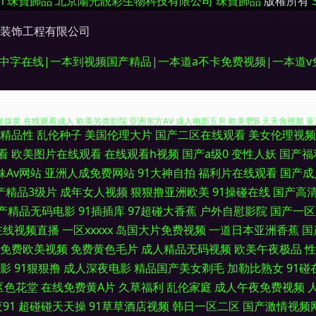
n
珠寶飾品
北京陽光靚彩生物科技有限公司
珠寶飾品
版權所有
装饰工程有限公司
码中字在线|一本到视频国产精品|一本道a不卡免费视频|一本道
精品性
乱伦种子
美国伦理大片
国产二区在线观看
美女伦理视频
交在线 在线成人a片 成人av在线网站 九九精品国产 欧美妞干网 日韩精品视频一区 亚
看
欧美图片在线观看
在线观看h视频
国产a级0
变性人妖
国产福
妹Av网站
亚洲人成免费网站
91大神自拍
福利片在线观看
国产成
传媒黄 在线观看成人 欧美另类影院 亚洲东方AV 成人电影五月 欧美肥B 天天肏视频 亚
产精品3级片
成年女人视频
狠狠撸亚洲欧美
91操碰在线
国产高
变态在线 日必视频 五月婷婷色网站 91豆花 超碰人妻第一夜 日韩AV大桥网站 成人精
产精品无码电影
91插插库
97超碰大香蕉
户外自慰影院
国产一区
在线视频直播
一区xxxxx
岛国大片免费视频
一道日本亚洲香蕉
国
线播放 国产少妇自慰高潮 久久国产豆花视频 91永久免费观看 福利姬福利导航 激情人
免费欧美视频
免费黄色毛片
成人精品无码视频
欧美午夜极品
性
影
91狠狠撸
成人深夜电影
精品国产美女剃毛
加勒比熟女
91碰
美性爱午夜剧场 手机看片青青草 97骚资源 国产avwww 久久神马私人 日韩操屄无码
区色花堂
在线免费黄A片
久草福利
乱伦家庭
成人午夜免费视频
91
超碰碰天天操
91草草酒店视频
韩日一区二区
国产激情视频
日本抠逼 午夜福利视频97 91视频9999 另类专区av 日韩午夜精品 性生活A级视频 9