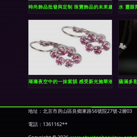
時尚飾品批發與定制 珠寶飾品的未來趨勢
水 靈
璀璨夜空中的一抹紫韻 感受新光施華洛世奇水鉆
薩滿多
地址：北京市房山區良鄉東路56號院27號-2層03
電話：1361162**