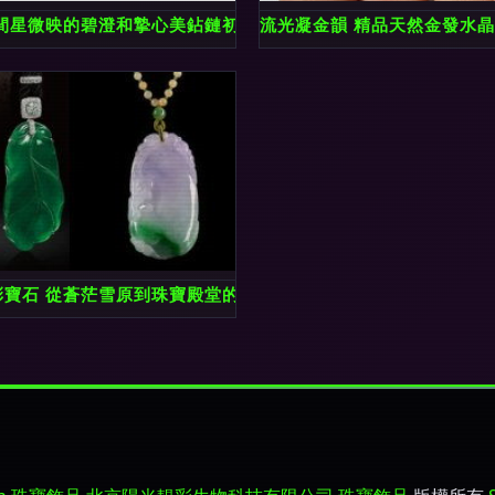
眼間星微映的碧澄和摯心美鉆鏈初透素香系列當中，施華洛僅憑一股
流光凝金韻 精品天然金發水
耳飾的知性魅力
彩寶石 從蒼茫雪原到珠寶殿堂的傳奇旅程